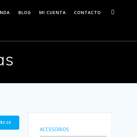
ENDA
BLOG
MI CUENTA
CONTACTO
as
-
$
0.00
ACCESORIOS