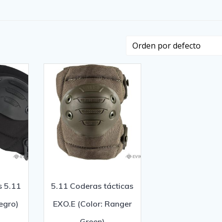
s 5.11
5.11 Coderas tácticas
egro)
EXO.E (Color: Ranger
Green)