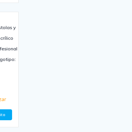
stolas y
crílico
fesional
gotipo:
0
zar
rito