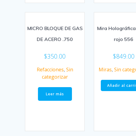
MICRO BLOQUE DE GAS
Mira Holográfica
DE ACERO .750
rojo 556
$
350.00
$
849.00
Refacciones
,
Sin
Miras
,
Sin categ
categorizar
Añadir al carr
Leer más