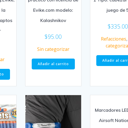
 la
Evike.com modelo:
juego de 
 aptos
Kalashnikov
$
335.0
r
$
95.00
Refacciones
categoriz
Sin categorizar
zar
Añadir al car
Añadir al carrito
ito
Marcadores L
Airsoft Natio