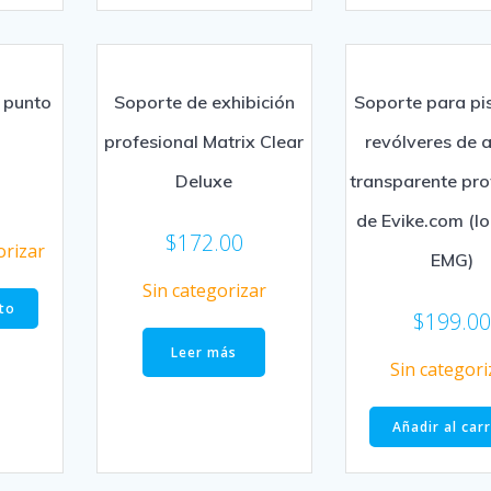
 punto
Soporte de exhibición
Soporte para pi
profesional Matrix Clear
revólveres de a
Deluxe
transparente pro
de Evike.com (lo
$
172.00
orizar
EMG)
Sin categorizar
ito
$
199.0
Leer más
Sin categori
Añadir al car