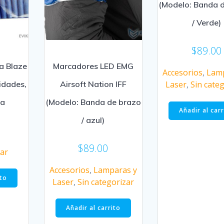
(Modelo: Banda 
/ Verde)
$
89.00
a Blaze
Marcadores LED EMG
Accesorios
,
Lam
idades,
Airsoft Nation IFF
Laser
,
Sin cate
da
(Modelo: Banda de brazo
Añadir al car
/ azul)
$
89.00
zar
Accesorios
,
Lamparas y
ito
Laser
,
Sin categorizar
Añadir al carrito