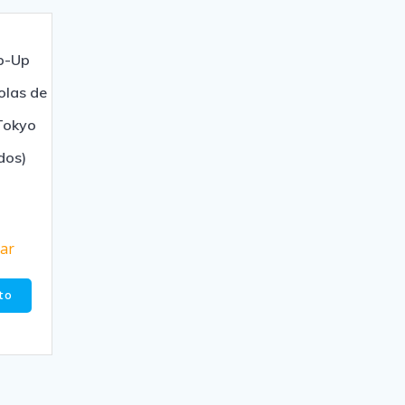
p-Up
olas de
Tokyo
dos)
zar
ito