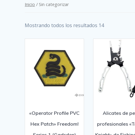
Inicio
/ Sin categorizar
Mostrando todos los resultados 14
«Operator Profile PVC
Alicates de p
Hex Patch» Freedom!
profesionales «T
Series 1 (Gadsden)
Knight» de Fishing