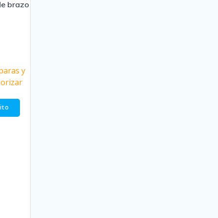
de brazo
paras y
gorizar
rito