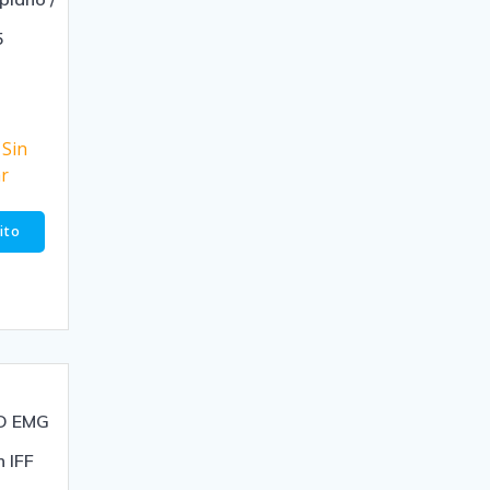
5
0
,
Sin
ar
rito
ED EMG
n IFF