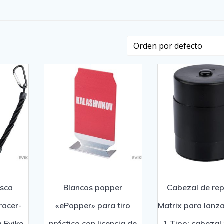
esca
Blancos popper
Cabezal de re
racer-
«ePopper» para tiro
Matrix para lanz
.Evike,
práctico con licencia de
1 Tipo: cabezal 