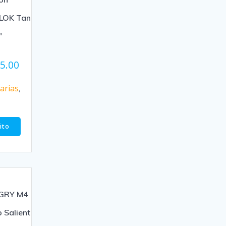
LOK Tan
″
95.00
arias
,
rito
 GRY M4
 Salient