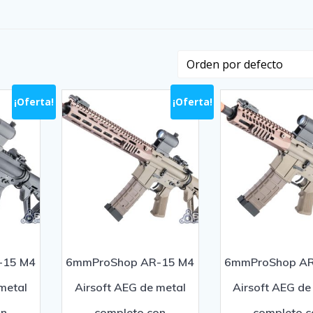
¡Oferta!
¡Oferta!
-15 M4
6mmProShop AR-15 M4
6mmProShop AR
metal
Airsoft AEG de metal
Airsoft AEG de
on
completo con
completo c