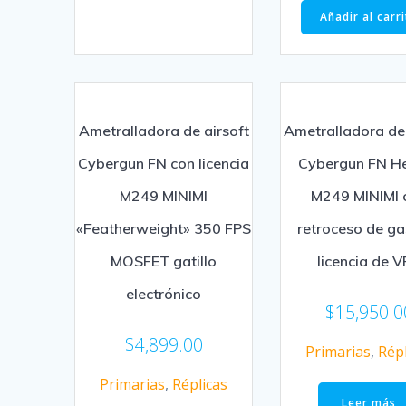
Añadir al carr
Ametralladora de airsoft
Ametralladora de 
Cybergun FN con licencia
Cybergun FN He
M249 MINIMI
M249 MINIMI 
«Featherweight» 350 FPS
retroceso de ga
MOSFET gatillo
licencia de 
electrónico
$
15,950.0
$
4,899.00
Primarias
,
Répl
Primarias
,
Réplicas
Leer más