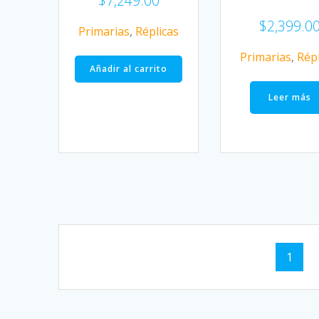
$
7,249.00
$
2,399.0
Primarias
,
Réplicas
Primarias
,
Répl
Añadir al carrito
Leer más
Navegación
Págin
1
de
entradas