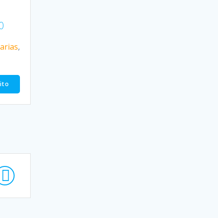
0
arias
,
rito