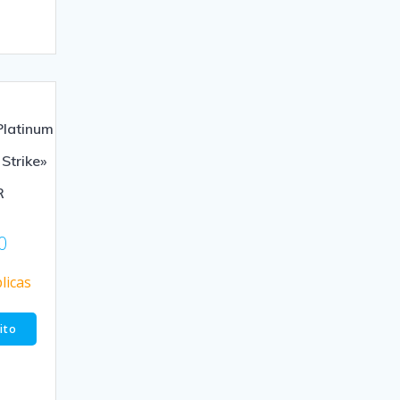
latinum
Strike»
R
0
licas
rito