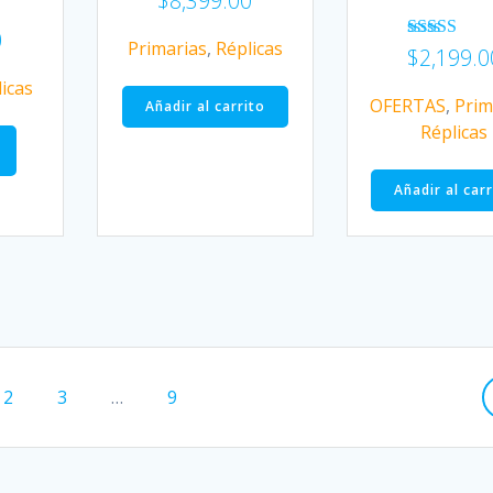
$
8,399.00
0
Primarias
,
Réplicas
Valorado
$
2,199.0
en
icas
4.00
OFERTAS
,
Prim
de 5
Añadir al carrito
Réplicas
Añadir al car
a
Página
2
Página
3
…
Página
9