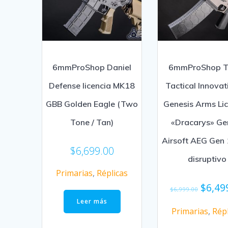
6mmProShop Daniel
6mmProShop T
Defense licencia MK18
Tactical Innovat
GBB Golden Eagle (Two
Genesis Arms Li
Tone / Tan)
«Dracarys» Ge
Airsoft AEG Gen 
$
6,699.00
disruptivo
Primarias
,
Réplicas
$
6,49
$
6,999.00
Leer más
Primarias
,
Répl