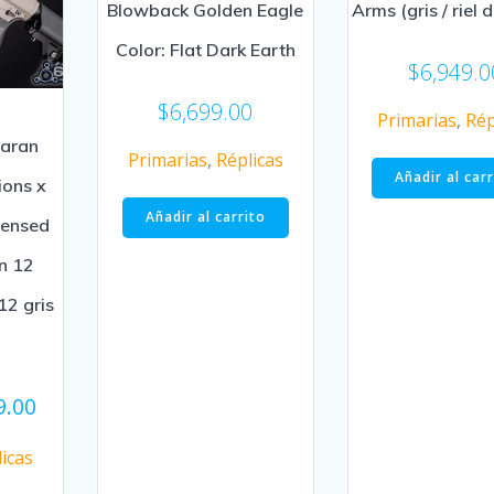
Blowback Golden Eagle
Arms (gris / riel 
Color: Flat Dark Earth
$
6,949.0
$
6,699.00
Primarias
,
Rép
aran
Primarias
,
Réplicas
Añadir al car
ions x
Añadir al carrito
censed
n 12
12 gris
9.00
icas