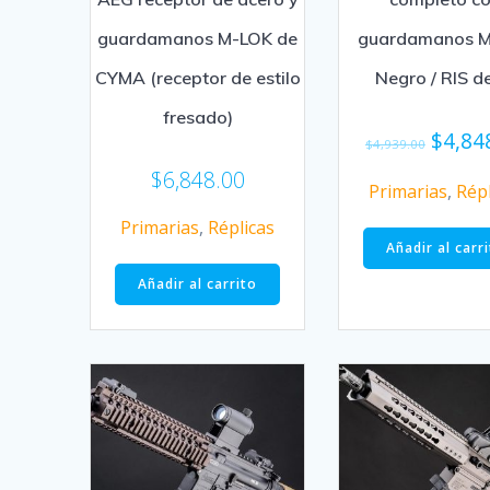
guardamanos M-LOK de
guardamanos 
CYMA (receptor de estilo
Negro / RIS d
fresado)
$
4,84
$
4,939.00
$
6,848.00
Primarias
,
Répl
Primarias
,
Réplicas
Añadir al carr
Añadir al carrito