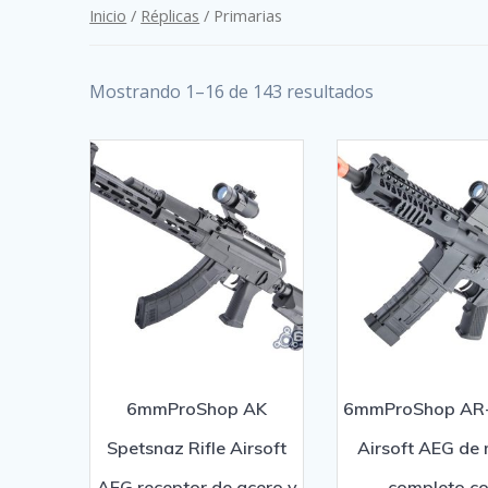
Inicio
/
Réplicas
/ Primarias
Mostrando 1–16 de 143 resultados
6mmProShop AK
6mmProShop AR
Spetsnaz Rifle Airsoft
Airsoft AEG de 
AEG receptor de acero y
completo c