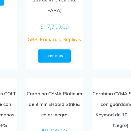
PARA)
$
17,799.00
GBB
,
Primarias
,
Réplicas
Leer más
un COLT
Carabina CYMA Platinum
Carabina CYMA 
e con
de 9 mm «Rapid Strike»
con guardam
damanos
color: negro
Keymod de 10″ 
FPS
Negro)