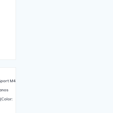
Sport M4
anos
(Color: