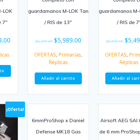
M-LOK
guardamanos M-LOK Tan
guardamanos M-
e 7″
/ RIS de 13″
/ RIS de 7
8.00
$
5,989.00
$
5,4
$
6,299.00
$
5,999.00
icas
OFERTAS
,
Primarias
,
OFERTAS
,
Prim
Réplicas
Réplicas
ito
Añadir al carrito
Añadir al car
¡Oferta!
6mmProShop x Daniel
Airsoft AEG SAI
Defense MK18 Gas
de 6 mm ProShop