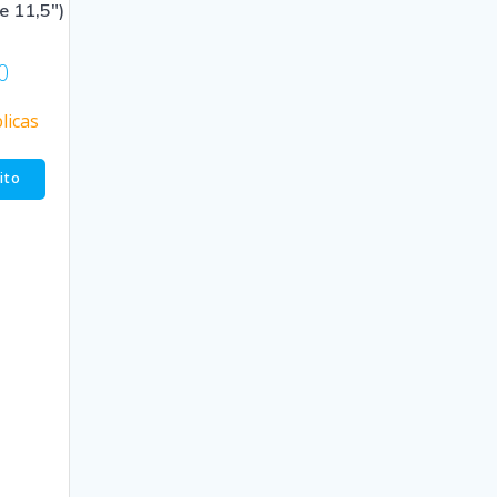
de 11,5″)
0
licas
rito