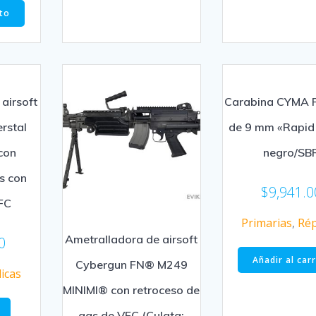
ito
airsoft
Carabina CYMA P
rstal
de 9 mm «Rapid 
con
negro/SB
s con
$
9,941.0
VFC
Primarias
,
Rép
Ametralladora de airsoft
0
Añadir al car
Cybergun FN® M249
icas
MINIMI® con retroceso de
gas de VFC (Culata: