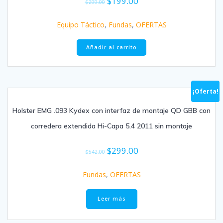
$
199.00
$
299.00
Equipo Táctico
,
Fundas
,
OFERTAS
Añadir al carrito
¡Oferta!
Holster EMG .093 Kydex con interfaz de montaje QD GBB con
corredera extendida Hi-Capa 5.4 2011 sin montaje
$
299.00
$
542.00
Fundas
,
OFERTAS
Leer más