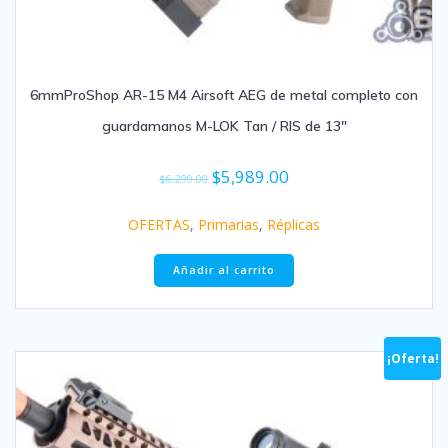
6mmProShop AR-15 M4 Airsoft AEG de metal completo con
guardamanos M-LOK Tan / RIS de 13″
$
5,989.00
$
6,299.00
OFERTAS
,
Primarias
,
Réplicas
Añadir al carrito
¡Oferta!