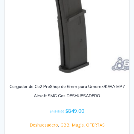
Cargador de Co2 ProShop de 6mm para Umarex/KWA MP7
Airsoft SMG Gas DESHUESADERO
$
849.00
$
1,315.00
Deshuesadero
,
GBB
,
Mag´s
,
OFERTAS