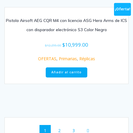
¡Oferta!
Pistola Airsoft AEG CQR M4 con licencia ASG Hera Arms de ICS
con disparador electrónico S3 Color Negro
$
10,999.00
$
12,295.00
OFERTAS
,
Primarias
,
Réplicas
Añadir al carrito
Navegación
Página
1
Página
2
Página
3