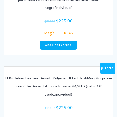
negro/individual)
$
225.00
$
325.00
Mag´s
,
OFERTAS
Añadir al carrito
¡Oferta!
EMG Helios Hexmag Airsoft Polymer 300rd FlashMag Magazine
para rifles Airsoft AEG de la serie M4/M16 (color: OD
verde/individual)
$
225.00
$
299.00