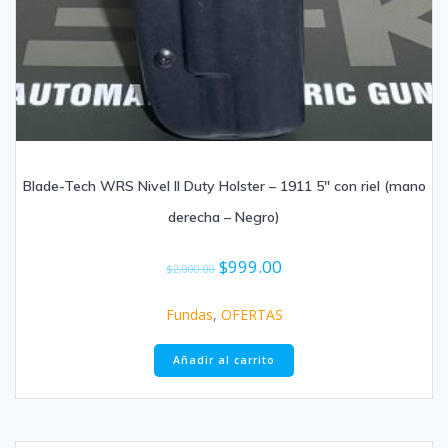
Blade-Tech WRS Nivel II Duty Holster – 1911 5″ con riel (mano
derecha – Negro)
$
999.00
$
2,000.00
Fundas
,
OFERTAS
Añadir al carrito