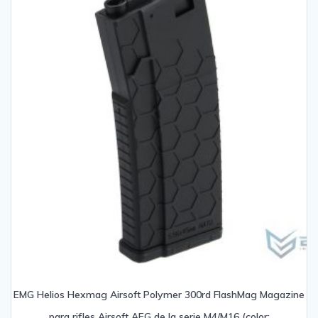
EMG Helios Hexmag Airsoft Polymer 300rd FlashMag Magazine
para rifles Airsoft AEG de la serie M4/M16 (color: