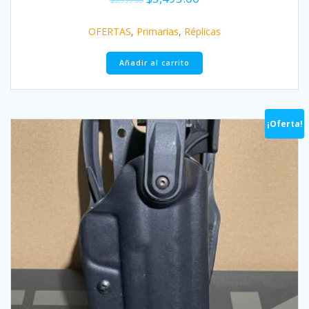
$
5,999.00
OFERTAS
,
Primarias
,
Réplicas
Añadir al carrito
¡Oferta!