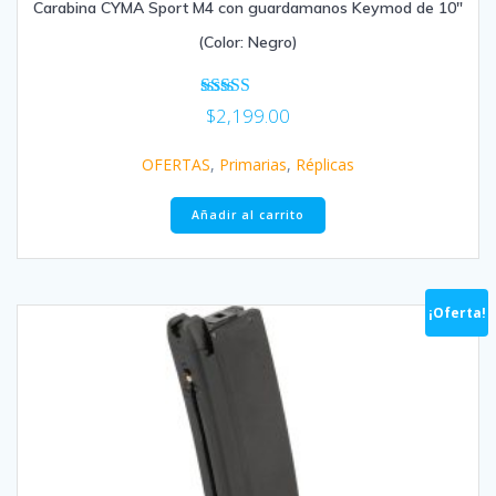
Carabina CYMA Sport M4 con guardamanos Keymod de 10″
(Color: Negro)
Valorado
$
2,199.00
en
4.00
OFERTAS
,
Primarias
,
Réplicas
de 5
Añadir al carrito
¡Oferta!