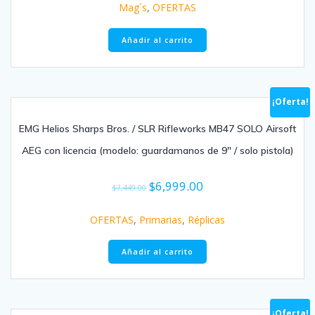
Mag´s
,
OFERTAS
Añadir al carrito
¡Oferta!
EMG Helios Sharps Bros. / SLR Rifleworks MB47 SOLO Airsoft
AEG con licencia (modelo: guardamanos de 9″ / solo pistola)
$
6,999.00
$
7,449.00
OFERTAS
,
Primarias
,
Réplicas
Añadir al carrito
¡Oferta!