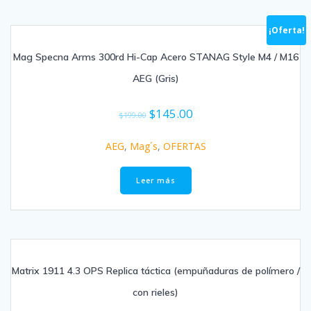
¡Oferta!
Mag Specna Arms 300rd Hi-Cap Acero STANAG Style M4 / M16
AEG (Gris)
$
145.00
$
199.00
AEG
,
Mag´s
,
OFERTAS
Leer más
Matrix 1911 4.3 OPS Replica táctica (empuñaduras de polímero /
con rieles)