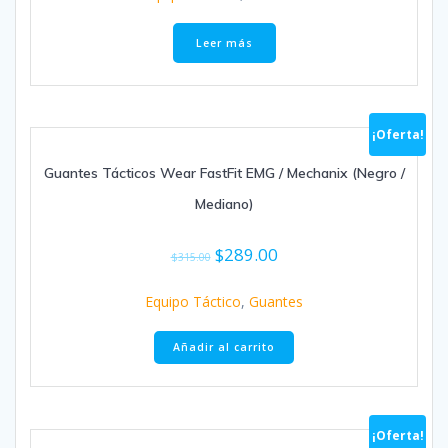
Leer más
¡Oferta!
Guantes Tácticos Wear FastFit EMG / Mechanix (Negro /
Mediano)
$
289.00
$
315.00
Equipo Táctico
,
Guantes
Añadir al carrito
¡Oferta!