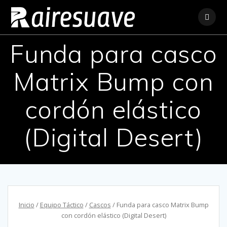
Saltar
al
contenido
Funda para casco
Matrix Bump con
cordón elástico
(Digital Desert)
Inicio
/
Equipo Táctico
/
Cascos
/ Funda para casco Matrix Bump
con cordón elástico (Digital Desert)