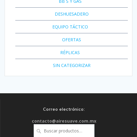
BB´S Y GAS
DESHUESADERO
EQUIPO TÁCTICO
OFERTAS
RÉPLICAS
SIN CATEGORIZAR
Correo electrónico:
contacto@airesuave.com.mx
Buscar
por: