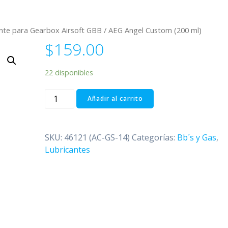
nte para Gearbox Airsoft GBB / AEG Angel Custom (200 ml)
$
159.00
22 disponibles
Grasa
Añadir al carrito
Lubricante
para
Gearbox
SKU:
46121 (AC-GS-14)
Categorías:
Bb´s y Gas
,
Airsoft
Lubricantes
GBB
/
AEG
Angel
Custom
(200