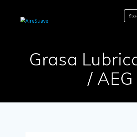
Saltar
al
contenido
Grasa Lubric
/ AEG