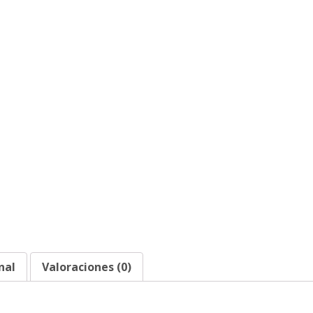
ml)
cantidad
nal
Valoraciones (0)