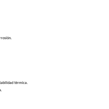
rrosión.
abilidad térmica.
a.