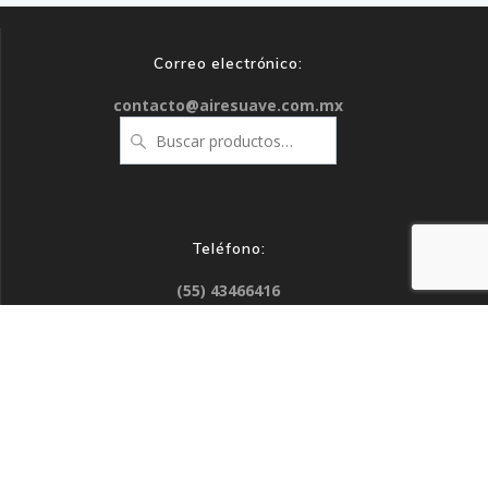
Correo electrónico:
contacto@airesuave.com.mx
Buscar
por:
Teléfono:
(55) 43466416
Contáctanos
Políticas