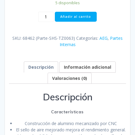
5 disponibles
Boquilla
Añadir al carrito
Air
Nozzle
Aluminio
SKU:
68462 (Parte-SHS-TZ0063)
Categorías:
AEG
,
Partes
CNC
Internas
Rocket
Airsoft
Gearbox
AEG
Descripción
Información adicional
Airsoft
AK
Valoraciones (0)
cantidad
Descripción
Características
Construcción de aluminio mecanizado por CNC
El sello de aire mejorado mejora el rendimiento general.