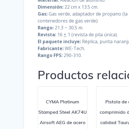
Material:
Aleación de aluminio.
Dimensión:
22 cm x 13.5 cm.
Gas:
Gas verde, adaptador de propano (la
contenedores de gas verde).
Rango:
21.3 ~ 30.5 m.
Revista:
16
+
1 (revista de pila única).
El paquete incluye:
Réplica, punta naranj
Fabricante:
WE-Tech.
Rango FPS:
290-310.
Productos relac
CYMA Platinum
Pistola de 
Stamped Steel AK74U
comprimido d
Airsoft AEG de acero
calidad Taur