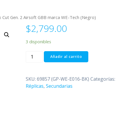
x Cut Gen. 2 Airsoft GBB marca WE-Tech (Negro)
$
2,799.00
3 disponibles
Réplica
Añadir al carrito
1911
Hex
Cut
SKU:
69857 (GP-WE-E016-BK)
Categorías:
Gen.
Réplicas
,
Secundarias
2
Airsoft
GBB
marca
WE-
Tech