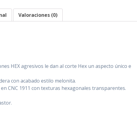
(Negro)
cantidad
nal
Valoraciones (0)
ones HEX agresivos le dan al corte Hex un aspecto único e
edera con acabado estilo melonita.
en CNC 1911 con texturas hexagonales transparentes.
astor.