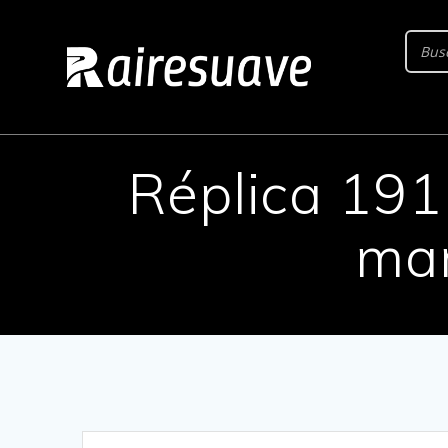
Saltar
al
contenido
Réplica 191
mar