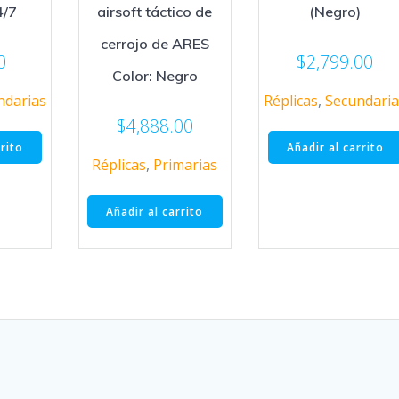
4/7
airsoft táctico de
(Negro)
cerrojo de ARES
0
$
2,799.00
Color: Negro
ndarias
Réplicas
,
Secundaria
$
4,888.00
rrito
Añadir al carrito
Réplicas
,
Primarias
Añadir al carrito