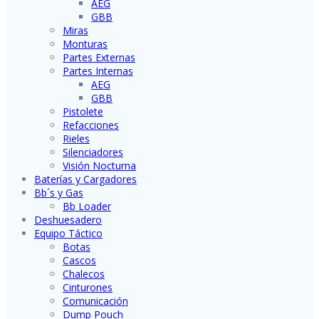
AEG
GBB
Miras
Monturas
Partes Externas
Partes Internas
AEG
GBB
Pistolete
Refacciones
Rieles
Silenciadores
Visión Nocturna
Baterías y Cargadores
Bb´s y Gas
Bb Loader
Deshuesadero
Equipo Táctico
Botas
Cascos
Chalecos
Cinturones
Comunicación
Dump Pouch