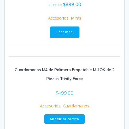
Valorado en
$
899.00
$
1,199.00
5.00
de 5
Accesorios
,
Miras
Leer más
Guardamanos M4 de Polímero Empotable M-LOK de 2
Piezas Trinity Force
$
499.00
Accesorios
,
Guardamanos
Añadir al carrito