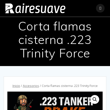
Saltar
al
contenido
Corta flamas
cisterna .223
Trinity Force
Inicio
/
Accesorios
/ Corta flamas cisterna .223 Trinity Force