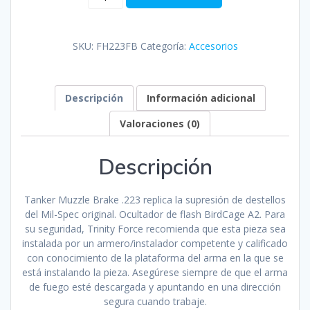
flamas
cisterna
.223
SKU:
FH223FB
Categoría:
Accesorios
Trinity
Force
cantidad
Descripción
Información adicional
Valoraciones (0)
Descripción
Tanker Muzzle Brake .223 replica la supresión de destellos
del Mil-Spec original. Ocultador de flash BirdCage A2. Para
su seguridad, Trinity Force recomienda que esta pieza sea
instalada por un armero/instalador competente y calificado
con conocimiento de la plataforma del arma en la que se
está instalando la pieza. Asegúrese siempre de que el arma
de fuego esté descargada y apuntando en una dirección
segura cuando trabaje.